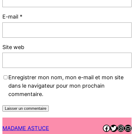
E-mail
*
Site web
Enregistrer mon nom, mon e-mail et mon site
dans le navigateur pour mon prochain
commentaire.
Faceboo
Twitter
Inst
E-ma
MADAME ASTUCE