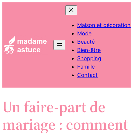
Aller
au
contenu
Maison et décoration
Mode
Beauté
Bien-être
Shopping
Famille
Contact
Un faire-part de
mariage : comment