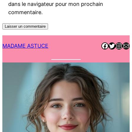
dans le navigateur pour mon prochain
commentaire.
Faceboo
Twitter
Inst
E-ma
MADAME ASTUCE