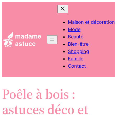
Aller
au
contenu
Maison et décoration
Mode
Beauté
Bien-être
Shopping
Famille
Contact
Poêle à bois :
astuces déco et