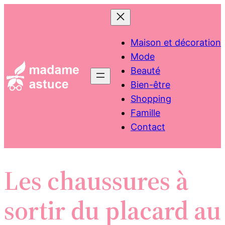
Aller
au
contenu
Maison et décoration
Mode
Beauté
Bien-être
Shopping
Famille
Contact
Les chaussures à
sortir du placard au