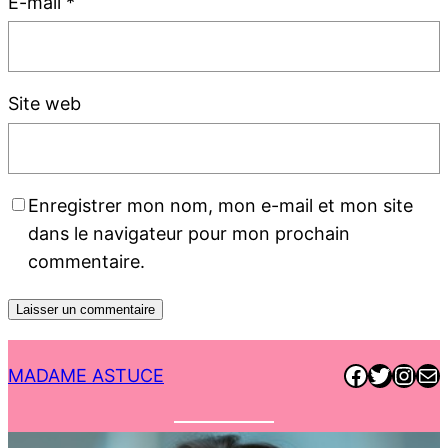
E-mail
*
Site web
Enregistrer mon nom, mon e-mail et mon site
dans le navigateur pour mon prochain
commentaire.
Faceboo
Twitter
Inst
E-ma
MADAME ASTUCE