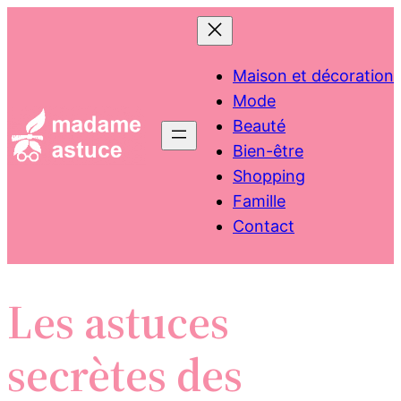
Aller
au
contenu
Maison et décoration
Mode
Beauté
Bien-être
Shopping
Famille
Contact
Les astuces
secrètes des