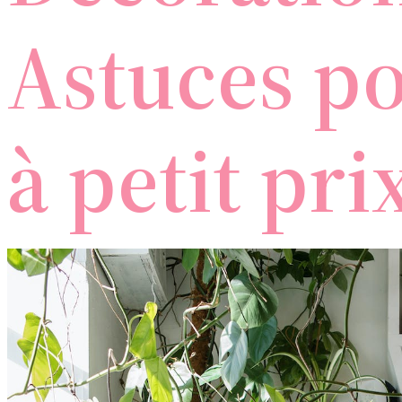
Astuces po
à petit pri