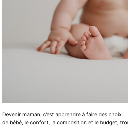
Devenir maman, c’est apprendre à faire des choix… pa
de bébé, le confort, la composition et le budget, tro