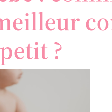
 meilleur c
petit ?