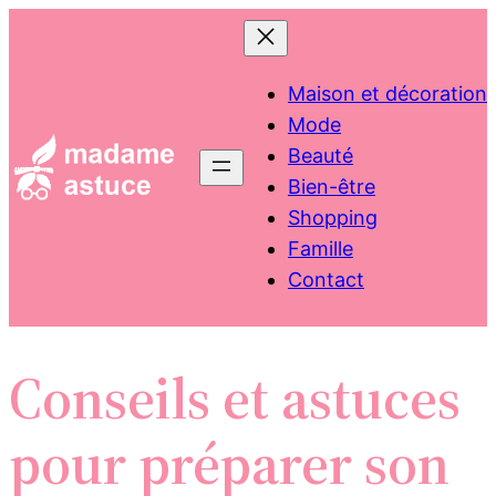
Aller
au
contenu
Maison et décoration
Mode
Beauté
Bien-être
Shopping
Famille
Contact
Conseils et astuces
pour préparer son