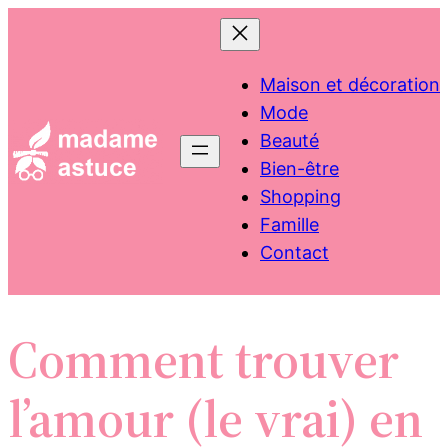
Aller
au
contenu
Maison et décoration
Mode
Beauté
Bien-être
Shopping
Famille
Contact
Comment trouver
l’amour (le vrai) en