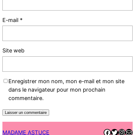
E-mail
*
Site web
Enregistrer mon nom, mon e-mail et mon site
dans le navigateur pour mon prochain
commentaire.
Faceboo
Twitter
Inst
E-ma
MADAME ASTUCE