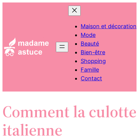
Aller
au
contenu
Maison et décoration
Mode
Beauté
Bien-être
Shopping
Famille
Contact
Comment la culotte
italienne