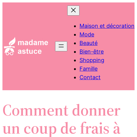
Aller
au
contenu
Maison et décoration
Mode
Beauté
Bien-être
Shopping
Famille
Contact
Comment donner
un coup de frais à