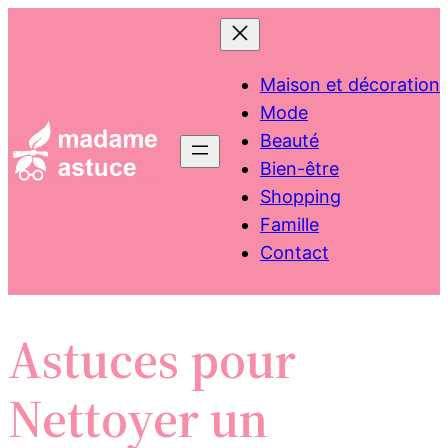
Aller
au
contenu
Maison et décoration
Mode
Beauté
Bien-être
Shopping
Famille
Contact
Astuces pour
Nettoyer un