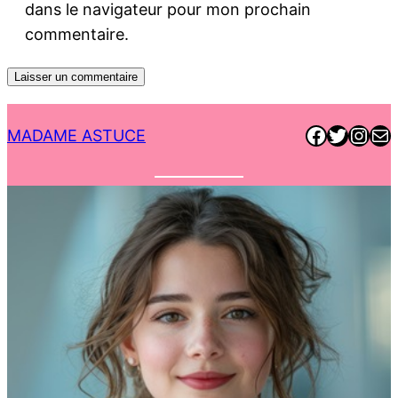
dans le navigateur pour mon prochain
commentaire.
Faceboo
Twitter
Inst
E-ma
MADAME ASTUCE